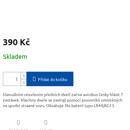
390 Kč
Měrná
Skladem
cena:
Přidat do košíku
Manuálním otevřením předních dveří začne autobus česky hlásit 7
zastávek. Všechny dveře se zavírají pomocí posuvníků umístěných
na spodní straaně vozu. Obsahuje 3ks baterií typu LR44/AG13.