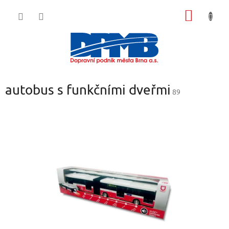
Přejít
NÁKUP
na
obsah
KOŠÍK
autobus s funkčními dveřmi
89