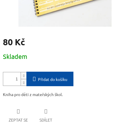
80 Kč
Měrná
Skladem
cena:
Přidat do košíku
Kniha pro děti z mateřských škol.
ZEPTAT SE
SDÍLET