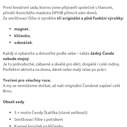
První kreativní sada, kterou jsme připravili společně s Manumi,
přináší ikonického maskota DPMB přímo k vám domů.
Ze smršťovací fólie si vyrobíte
tři originální a plně funkční výrobky
:
magnet
,
klíčenku
,
odznáček
.
Každý si vybarvíte a dotvoříte podle sebe – takže
žádný Čendo
nebude stejný
.
Je to jednoduché, zábavné a skvělé pro děti, dospělé i celé rodiny.
Perfektní aktivita na doma, dárek nebo malý relax po práci.
Tvoření pro všechny ruce.
A my se nemůžeme dočkat, až vaši originální Čendové zaplaví celé
Brno.
Obsah sady
3 × motiv Čendy Štatlíka (různé velikosti)
Smršťovací fólie s potiskem
Kovový kroužek na klíčenku