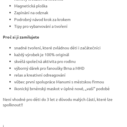
Magnetická ploška
Zapínání na odznak
Podrobný návod krok za krokem
Tipy pro vybarvování a tvoření
Proč si ji zamilujete
snadné tvoření, které zvládnou děti i začátečníci
každý výrobek je 100% originál
skvělá společná aktivita pro rodinu
výborný dárek pro fanoušky Brna a MHD
relax a kreativní odreagování
vůbec první spolupráce Manumi s městskou firmou
ikonický brněnský maskot v úplně nové, „vaší“ podobě
Není vhodné pro děti do 3 let z důvodu malých částí, které lze
spolknout!!
i