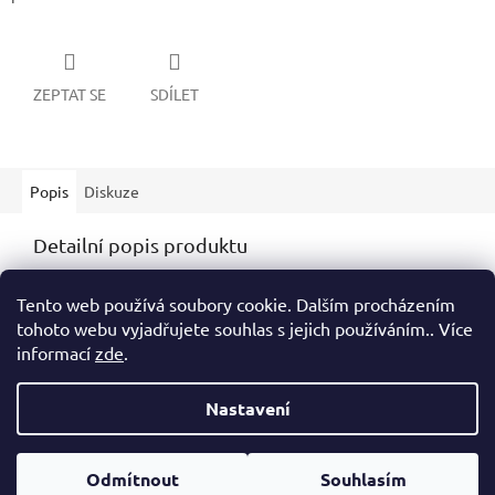
ZEPTAT SE
SDÍLET
Popis
Diskuze
Detailní popis produktu
Popis produktu není dostupný
Tento web používá soubory cookie. Dalším procházením
tohoto webu vyjadřujete souhlas s jejich používáním.. Více
informací
zde
.
Z
á
Nastavení
Vytvořil Shoptet
p
a
t
Odmítnout
Souhlasím
Copyright 2026
Fanshop DPMB
. Všechna práva vyhrazena.
í