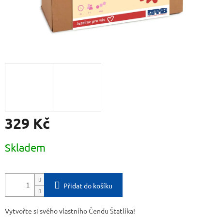
329 Kč
Měrná
Skladem
cena:
Přidat do košíku
Vytvořte si svého vlastního Čendu Štatlíka!