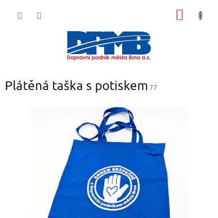
Přejít
NÁKUP
na
obsah
KOŠÍK
Plátěná taška s potiskem
77