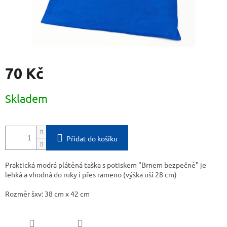
70 Kč
Měrná
Skladem
cena:
Přidat do košíku
Praktická modrá plátěná taška s potiskem "Brnem bezpečně" je
lehká a vhodná do ruky i přes rameno (výška uší 28 cm)
Rozměr šxv: 38 cm x 42 cm